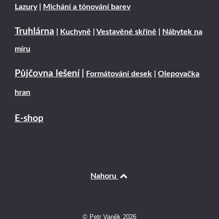
Lazury
|
Michání a tónování barev
Truhlárna
|
Kuchyně
|
Vestavěné skříně
|
Nábytek na
míru
Půjčovna lešení
|
Formátování desek
|
Olepovačka
hran
E-shop
Nahoru
© Petr Vaněk 2026