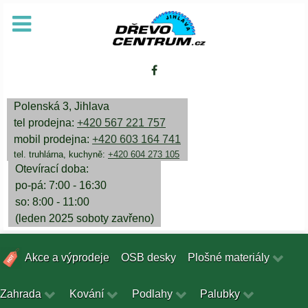
Polenská 3, Jihlava
tel prodejna:
+420 567 221 757
mobil prodejna:
+420 603 164 741
tel. truhlárna, kuchyně:
+420 604 273 105
Otevírací doba:
po-pá: 7:00 - 16:30
so: 8:00 - 11:00
(leden 2025 soboty zavřeno)
Akce a výprodeje
OSB desky
Plošné materiály
Zahrada
Kování
Podlahy
Palubky