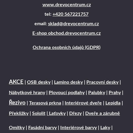
www.drevocentrum.cz
tel:
+420 567221757
email:
sklad@drevocentrum.cz
E-shop obchod.drevocentrum.cz
Ochrana osobních údajů (GDPR)
AKCE
|
OSB desky
|
Lamino desky
|
Pracovní desky
|
Nábytkové hrany
|
Plovoucí podlahy
|
Palubky
|
Prahy
|
Řezivo
|
Terasová prkna
|
Interiérové dveře
|
Lepidla
|
Překližky
|
Sololit
|
Laťovky
|
Dřezy
|
Dveře a zárubně
Omítky
|
Fasádní barvy
|
Interiérové barvy
|
Laky
|