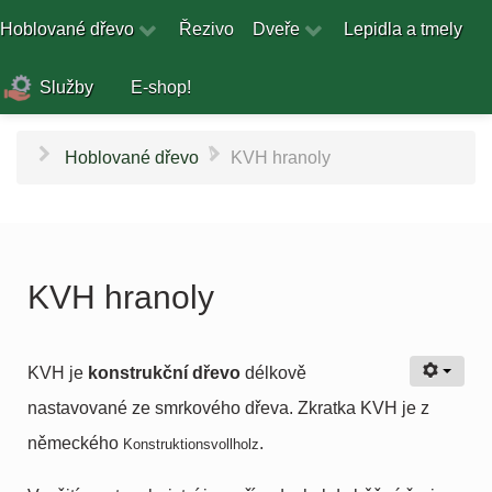
Hoblované dřevo
Řezivo
Dveře
Lepidla a tmely
Služby
E-shop!
\
Hoblované dřevo
KVH hranoly
KVH hranoly
KVH je
konstrukční dřevo
délkově
nastavované ze smrkového dřeva. Zkratka KVH je z
německého
.
Konstruktionsvollholz