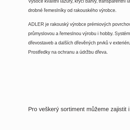
Vysoce kvalitní lazury, krycí barvy, transparentní l
drobné řemeslníky od rakouského výrobce.
ADLER je rakouský výrobce prémiových povrchov
průmyslovou a řemeslnou výrobu i hobby. Systémy
dřevostaveb a dalších dřevěných prvků v exteriéru i
Prostředky na ochranu a údržbu dřeva.
Pro veškerý sortiment můžeme zajistit i