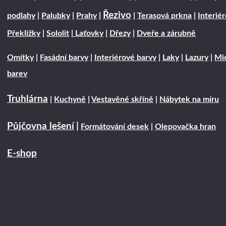
Řezivo
podlahy
|
Palubky
|
Prahy
|
|
Terasová prkna
|
Interié
Překližky
|
Sololit
|
Laťovky
|
Dřezy
|
Dveře a zárubně
Omítky
|
Fasádní barvy
|
Interiérové barvy
|
Laky
|
Lazury
|
Mic
barev
Truhlárna
|
Kuchyně
|
Vestavěné skříně
|
Nábytek na míru
Půjčovna lešení
|
Formátování desek
|
Olepovačka hran
E-shop