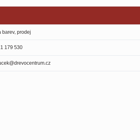
a barev, prodej
31 179 530
ucek@drevocentrum.cz