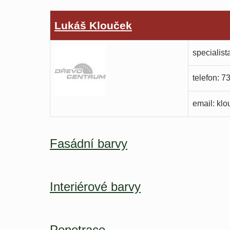
Lukáš Klouček
specialist
telefon: 7
email:
klo
Fasádní barvy
Minerální fasádní barvy
Interiérové barvy
Disperzní interiérové barvy
Penetrace