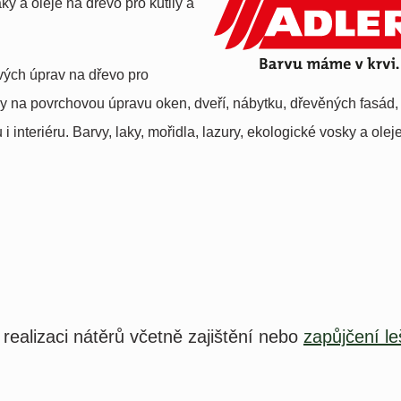
aky a oleje na dřevo pro kutily a
ých úprav na dřevo pro
 na povrchovou úpravu oken, dveří, nábytku, dřevěných fasád,
 interiéru. Barvy, laky, mořidla, lazury, ekologické vosky a oleje
 realizaci nátěrů včetně zajištění nebo
zapůjčení le