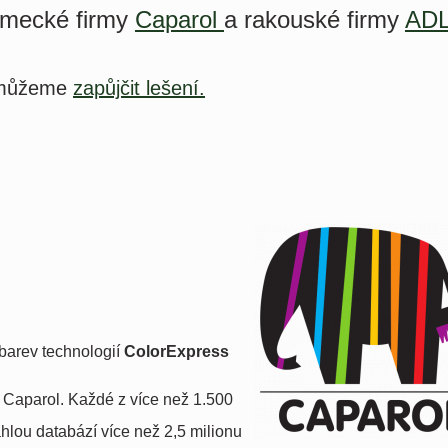
ěmecké firmy
Caparol
a rakouské firmy
AD
d můžeme
zapůjčit lešení.
barev technologií
ColorExpress
 Caparol. Každé z více než 1.500
hlou databází více než 2,5 milionu