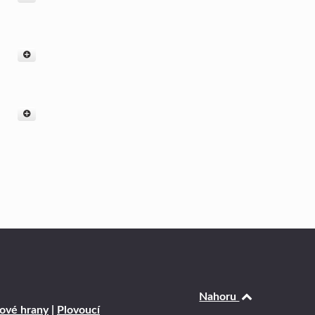
Nahoru
ové hrany
|
Plovoucí