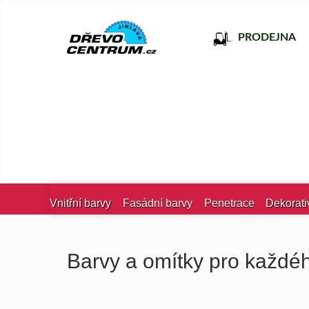
PRODEJNA
Vnitřní barvy
Fasádní barvy
Penetrace
Dekorati
Barvy a omítky pro každé