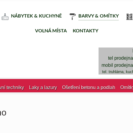
NÁBYTEK & KUCHYNĚ
BARVY & OMÍTKY
VOLNÁ MÍSTA
KONTAKTY
tel prodejn
mobil prodejn
tel. truhlárna, ku
vní techniky
Laky a lazury
Ošetření betonu a podlah
Omítk
ho