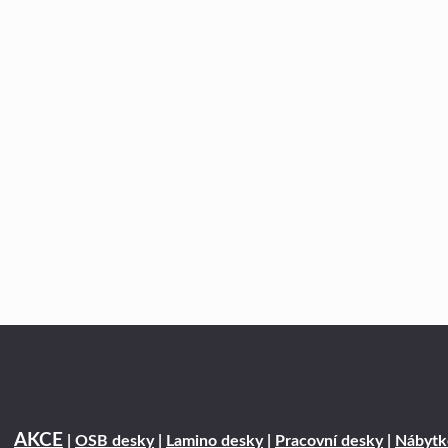
AKCE
|
OSB desky
|
Lamino desky
|
Pracovní desky
|
Nábytk