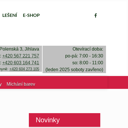
LEŠENÍ
E-SHOP
Polenská 3, Jihlava
Otevírací doba:
a:
+420 567 221 757
po-pá: 7:00 - 16:30
a:
+420 603 164 741
so: 8:00 - 11:00
chyně:
+420 604 273 105
(leden 2025 soboty zavřeno)
y
Míchání barev
Novinky