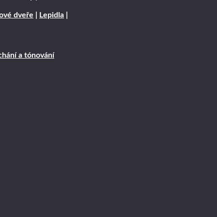
rové dveře
|
Lepidla
|
hání a tónování