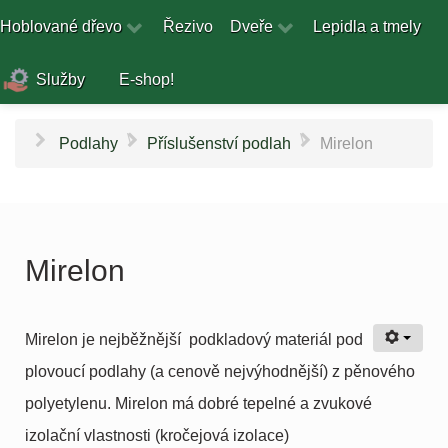
Hoblované dřevo
Řezivo
Dveře
Lepidla a tmely
Služby
E-shop!
\
\
Podlahy
Příslušenství podlah
Mirelon
Mirelon
Mirelon je nejběžnější podkladový materiál pod
plovoucí podlahy (a cenově nejvýhodnější) z pěnového
polyetylenu. Mirelon má dobré tepelné a zvukové
izolační vlastnosti (kročejová izolace)