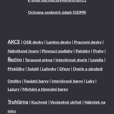
E-shop obchod.drevocentrum.cz
Ochrana osobních údajů (GDPR)
AKCE
|
OSB desky
|
Lamino desky
|
Pracovní desky
|
Nábytkové hrany
|
Plovoucí podlahy
|
Palubky
|
Prahy
|
Řezivo
|
Terasová prkna
|
Interiérové dveře
|
Lepidla
|
Překližky
|
Sololit
|
Laťovky
|
Dřezy
|
Dveře a zárubně
Omítky
|
Fasádní barvy
|
Interiérové barvy
|
Laky
|
Lazury
|
Michání a tónování barev
Truhlárna
|
Kuchyně
|
Vestavěné skříně
|
Nábytek na
míru