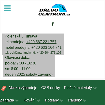
Polenská 3, Jihlava
tel prodejna:
+420 567 221 757
mobil prodejna:
+420 603 164 741
tel. truhlárna, kuchyně:
+420 604 273 105
Otevírací doba:
po-pá: 7:00 - 16:30
so: 8:00 - 11:00
(leden 2025 soboty zavřeno)
Akce a výprodeje
OSB desky
Plošné materiály
Zahrada
Kování
Podlahy
Palubky