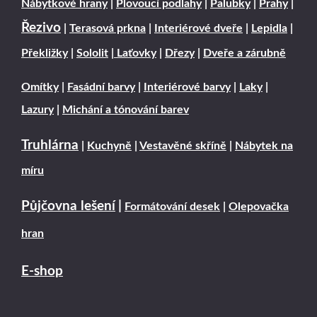
Nábytkové hrany
|
Plovoucí podlahy
|
Palubky
|
Prahy
|
Řezivo
|
Terasová prkna
|
Interiérové dveře
|
Lepidla
|
Překližky
|
Sololit
|
Laťovky
|
Dřezy
|
Dveře a zárubně
Omítky
|
Fasádní barvy
|
Interiérové barvy
|
Laky
|
Lazury
|
Michání a tónování barev
Truhlárna
|
Kuchyně
|
Vestavěné skříně
|
Nábytek na
míru
Půjčovna lešení
|
Formátování desek
|
Olepovačka
hran
E-shop