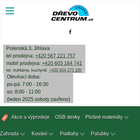
Polenská 3, Jihlava
tel prodejna:
+420 567 221 757
mobil prodejna:
+420 603 164 741
tel. truhlárna, kuchyně:
+420 604 273 105
Otevírací doba:
po-pá: 7:00 - 16:30
so: 8:00 - 11:00
(leden 2025 soboty zavřeno)
Akce a výprodeje
OSB desky
Plošné materiály
Zahrada
Kování
Podlahy
Palubky