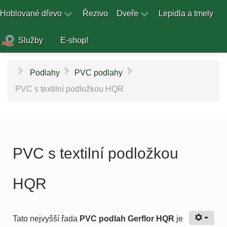
Hoblované dřevo
Řezivo
Dveře
Lepidla a tmely
Služby
E-shop!
\
\
Podlahy
PVC podlahy
PVC s textilní podložkou HQR
PVC s textilní podložkou
HQR
Tato nejvyšší řada
PVC podlah Gerflor HQR
je