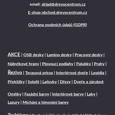
email:
sklad@drevocentrum.cz
E-shop obchod.drevocentrum.cz
Ochrana osobních údajů (GDPR)
AKCE
|
OSB desky
|
Lamino desky
|
Pracovní desky
|
Nábytkové hrany
|
Plovoucí podlahy
|
Palubky
|
Prahy
|
Řezivo
|
Terasová prkna
|
Interiérové dveře
|
Lepidla
|
Překližky
|
Sololit
|
Laťovky
|
Dřezy
|
Dveře a zárubně
Omítky
|
Fasádní barvy
|
Interiérové barvy
|
Laky
|
Lazury
|
Michání a tónování barev