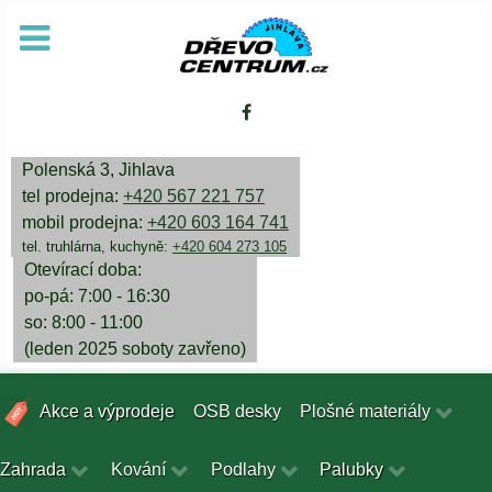
Polenská 3, Jihlava
tel prodejna:
+420 567 221 757
mobil prodejna:
+420 603 164 741
tel. truhlárna, kuchyně:
+420 604 273 105
Otevírací doba:
po-pá: 7:00 - 16:30
so: 8:00 - 11:00
(leden 2025 soboty zavřeno)
Akce a výprodeje
OSB desky
Plošné materiály
Zahrada
Kování
Podlahy
Palubky