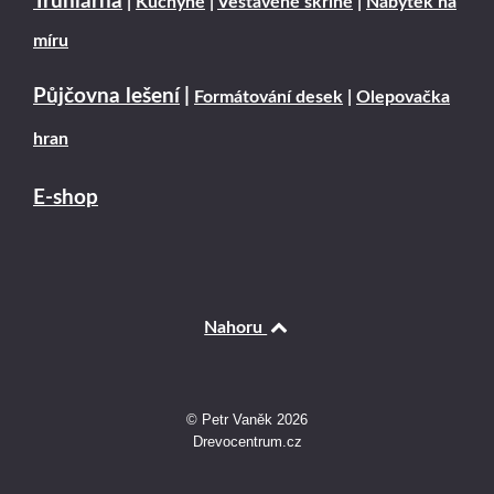
Truhlárna
|
Kuchyně
|
Vestavěné skříně
|
Nábytek na
míru
Půjčovna lešení
|
Formátování desek
|
Olepovačka
hran
E-shop
Nahoru
© Petr Vaněk 2026
Drevocentrum.cz