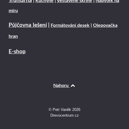
Truhlárna
|
Kuchyně
|
Vestavěné skříně
|
Nábytek na
míru
Půjčovna lešení
|
Formátování desek
|
Olepovačka
hran
E-shop
Nahoru
© Petr Vaněk 2026
Drevocentrum.cz