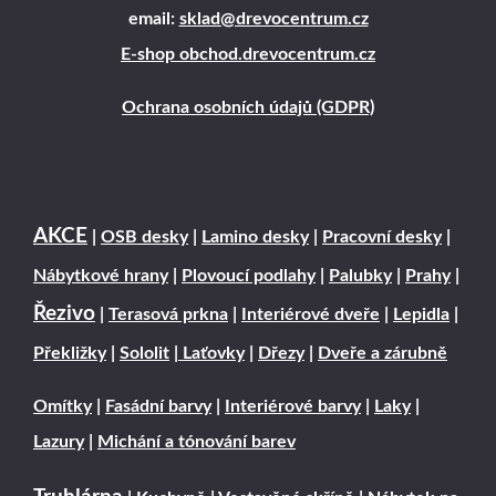
email:
sklad@drevocentrum.cz
E-shop obchod.drevocentrum.cz
Ochrana osobních údajů (GDPR)
AKCE
|
OSB desky
|
Lamino desky
|
Pracovní desky
|
Nábytkové hrany
|
Plovoucí podlahy
|
Palubky
|
Prahy
|
Řezivo
|
Terasová prkna
|
Interiérové dveře
|
Lepidla
|
Překližky
|
Sololit
|
Laťovky
|
Dřezy
|
Dveře a zárubně
Omítky
|
Fasádní barvy
|
Interiérové barvy
|
Laky
|
Lazury
|
Michání a tónování barev