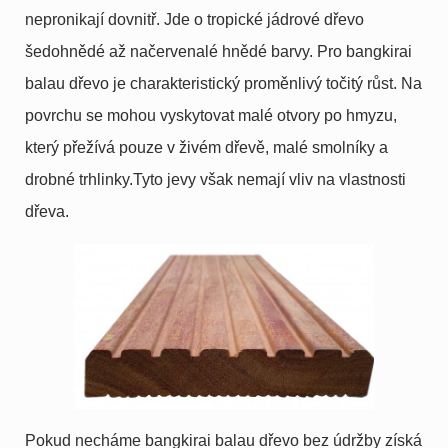
nepronikají dovnitř. Jde o tropické jádrové dřevo
šedohnědé až načervenalé hnědé barvy. Pro bangkirai
balau dřevo je charakteristický proměnlivý točitý růst. Na
povrchu se mohou vyskytovat malé otvory po hmyzu,
který přežívá pouze v živém dřevě, malé smolníky a
drobné trhlinky.Tyto jevy však nemají vliv na vlastnosti
dřeva.
Pokud necháme bangkirai balau dřevo bez údržby získá