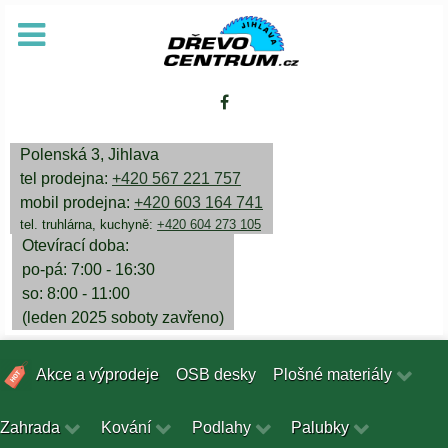
Polenská 3, Jihlava
tel prodejna:
+420 567 221 757
mobil prodejna:
+420 603 164 741
tel. truhlárna, kuchyně:
+420 604 273 105
Otevírací doba:
po-pá: 7:00 - 16:30
so: 8:00 - 11:00
(leden 2025 soboty zavřeno)
Akce a výprodeje
OSB desky
Plošné materiály
Zahrada
Kování
Podlahy
Palubky