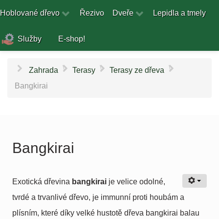
Hoblované dřevo
Řezivo
Dveře
Lepidla a tmely
Služby
E-shop!
\
\
\
Zahrada
Terasy
Terasy ze dřeva
Bangkirai
Bangkirai
Exotická dřevina
bangkirai
je velice odolné,
tvrdé a trvanlivé dřevo, je immunní proti houbám a
plísním, které díky velké hustotě dřeva bangkirai balau