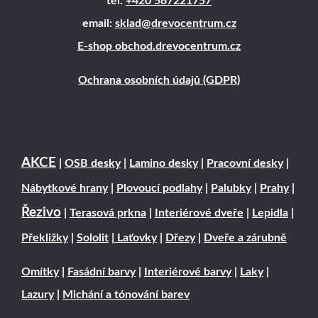
tel:
+420 567221757
email:
sklad@drevocentrum.cz
E-shop obchod.drevocentrum.cz
Ochrana osobních údajů (GDPR)
AKCE
|
OSB desky
|
Lamino desky
|
Pracovní desky
|
Nábytkové hrany
|
Plovoucí podlahy
|
Palubky
|
Prahy
|
Řezivo
|
Terasová prkna
|
Interiérové dveře
|
Lepidla
|
Překližky
|
Sololit
|
Laťovky
|
Dřezy
|
Dveře a zárubně
Omítky
|
Fasádní barvy
|
Interiérové barvy
|
Laky
|
Lazury
|
Michání a tónování barev