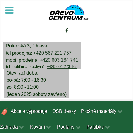
Polenská 3, Jihlava
tel prodejna:
+420 567 221 757
mobil prodejna:
+420 603 164 741
tel. truhlárna, kuchyně:
+420 604 273 105
Otevírací doba:
po-pá: 7:00 - 16:30
so: 8:00 - 11:00
(leden 2025 soboty zavřeno)
Akce a výprodeje
OSB desky
Plošné materiály
Zahrada
Kování
Podlahy
Palubky