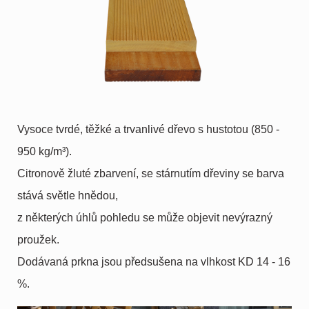
Vysoce tvrdé, těžké a trvanlivé dřevo s hustotou (850 -
950 kg/m³).
Citronově žluté zbarvení, se stárnutím dřeviny se barva
stává světle hnědou,
z některých úhlů pohledu se může objevit nevýrazný
proužek.
Dodávaná prkna jsou předsušena na vlhkost KD 14 - 16
%.