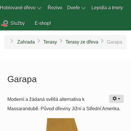
Hoblované dřevo
Řezivo
Dveře
Lepidla a tmely
Služby
E-shop!
\
\
\
Zahrada
Terasy
Terasy ze dřeva
Garapa
Garapa
Moderní a žádaná světlá alternativa k
Massarandubě. Původ dřeviny Jižní a Střední Amerika.