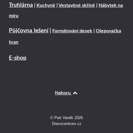
Truhlárna
|
Kuchyně
|
Vestavěné skříně
|
Nábytek na
míru
Půjčovna lešení
|
Formátování desek
|
Olepovačka
hran
E-shop
Nahoru
© Petr Vaněk 2026
Drevocentrum.cz