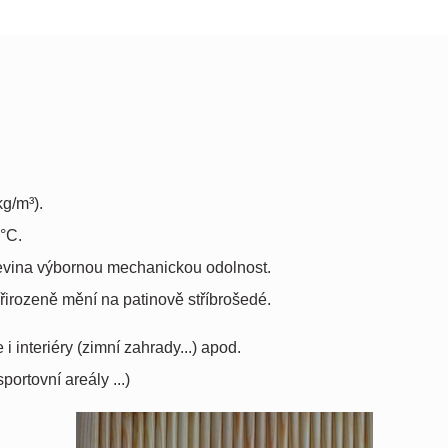
kg/m³).
°C.
evina výbornou mechanickou odolnost.
řirozeně mění na patinově stříbrošedé.
 i interiéry (zimní zahrady...) apod.
ortovní areály ...)