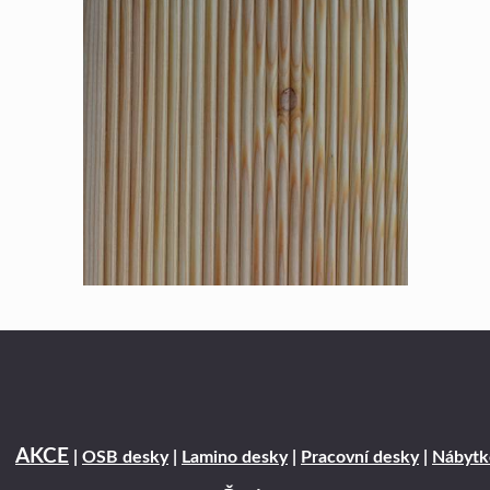
AKCE
|
OSB desky
|
Lamino desky
|
Pracovní desky
|
Nábytk