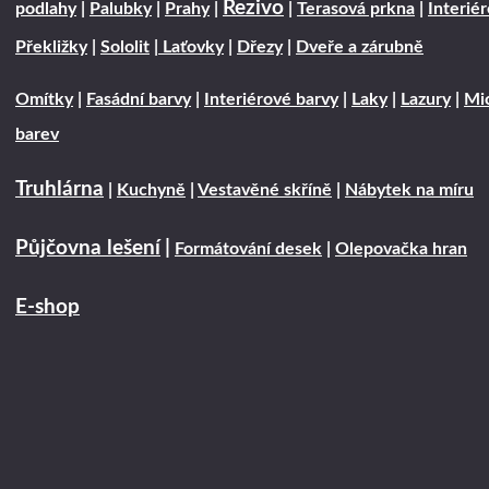
Řezivo
podlahy
|
Palubky
|
Prahy
|
|
Terasová prkna
|
Interié
Překližky
|
Sololit
|
Laťovky
|
Dřezy
|
Dveře a zárubně
Omítky
|
Fasádní barvy
|
Interiérové barvy
|
Laky
|
Lazury
|
Mic
barev
Truhlárna
|
Kuchyně
|
Vestavěné skříně
|
Nábytek na míru
Půjčovna lešení
|
Formátování desek
|
Olepovačka hran
E-shop