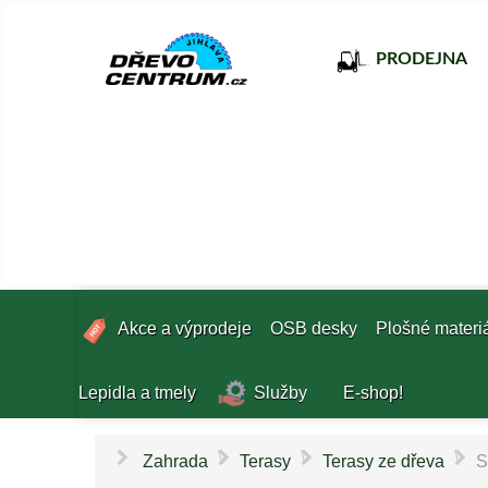
PRODEJNA
Akce a výprodeje
OSB desky
Plošné materi
Lepidla a tmely
Služby
E-shop!
\
\
\
Zahrada
Terasy
Terasy ze dřeva
S