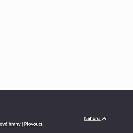
Nahoru
ové hrany
|
Plovoucí