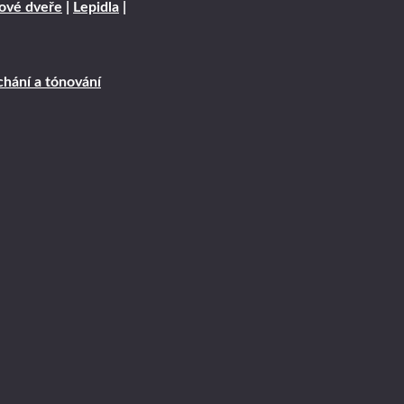
rové dveře
|
Lepidla
|
hání a tónování