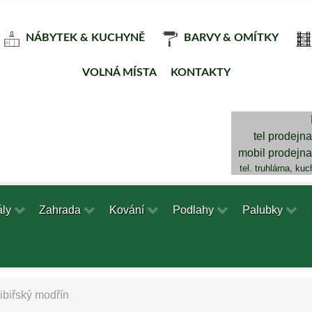
NÁBYTEK & KUCHYNĚ
BARVY & OMÍTKY
VOLNÁ MÍSTA
KONTAKTY
tel prodejn
mobil prodejn
tel. truhlárna, ku
ály
Zahrada
Kování
Podlahy
Palubky
ibiřský modřín