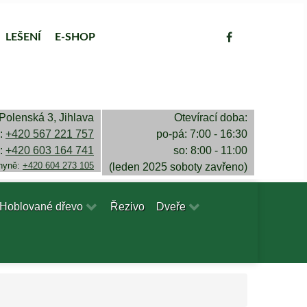
LEŠENÍ
E-SHOP
Polenská 3, Jihlava
Otevírací doba:
a:
+420 567 221 757
po-pá: 7:00 - 16:30
a:
+420 603 164 741
so: 8:00 - 11:00
chyně:
+420 604 273 105
(leden 2025 soboty zavřeno)
Hoblované dřevo
Řezivo
Dveře