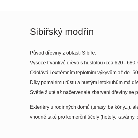
Sibiřský modřín
Původ dřeviny z oblasti Sibiře.
Vysoce trvanlivé dřevo s hustotou (cca 620 - 680 
Odolává i extrémním teplotním výkyvům až do -50
Díky pomalému růstu a hustým letokruhům má dř
Světle žluté až načervenalé zbarvení dřeviny se p
Exteriéry u rodinných domů (terasy, balkóny...), ale
vhodné také pro komerční účely (hotely, kavárny, sp