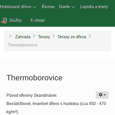
Hoblované dřevo
Řezivo
Dveře
Lepidla a tmely
Služby
E-shop!
\
\
\
Zahrada
Terasy
Terasy ze dřeva
Thermoborovice
Thermoborovice
Původ dřeviny Skandinávie.
Bezúdržbové, trvanlivé dřevo s hustotou (cca 450 - 470
kg/m³).