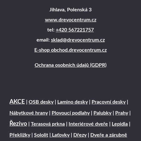
Jihlava, Polenská 3
www.drevocentrum.cz
tel:
+420 567221757
email:
sklad@drevocentrum.cz
E-shop obchod.drevocentrum.cz
Ochrana osobních údajů (GDPR)
AKCE
|
OSB desky
|
Lamino desky
|
Pracovní desky
|
Nábytkové hrany
|
Plovoucí podlahy
|
Palubky
|
Prahy
|
Řezivo
|
Terasová prkna
|
Interiérové dveře
|
Lepidla
|
Překližky
|
Sololit
|
Laťovky
|
Dřezy
|
Dveře a zárubně