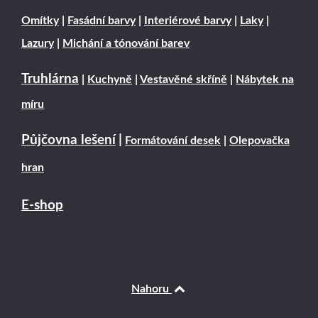
Omítky
|
Fasádní barvy
|
Interiérové barvy
|
Laky
|
Lazury
|
Michání a tónování barev
Truhlárna
|
Kuchyně
|
Vestavěné skříně
|
Nábytek na
míru
Půjčovna lešení
|
Formátování desek
|
Olepovačka
hran
E-shop
Nahoru