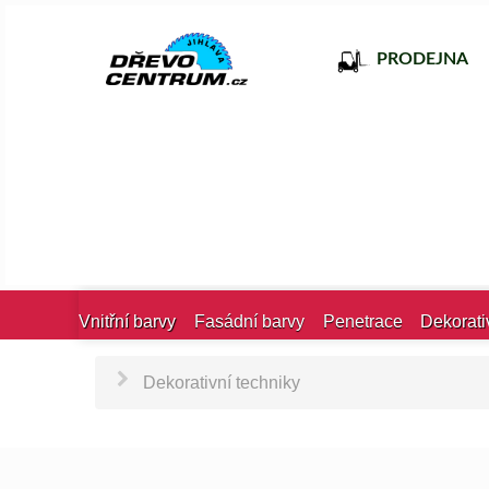
PRODEJNA
Vnitřní barvy
Fasádní barvy
Penetrace
Dekorati
Dekorativní techniky