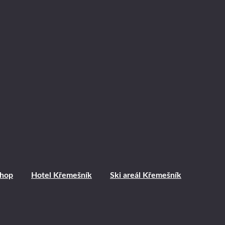
shop
Hotel Křemešník
Ski areál Křemešník