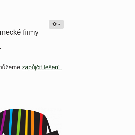
ěmecké firmy
.
d můžeme
zapůjčit lešení.