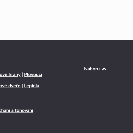
Nahoru
ové hrany
|
Plovoucí
rové dveře
|
Lepidla
|
hání a tónování