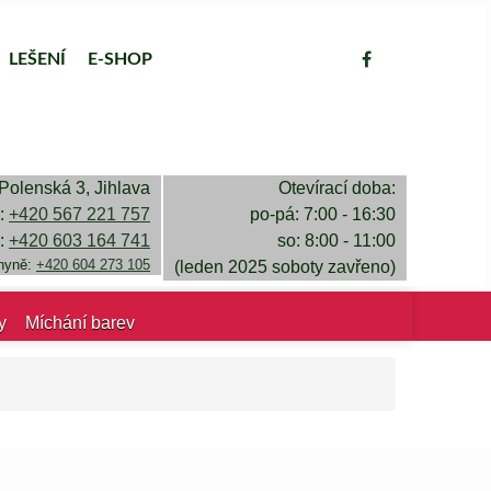
LEŠENÍ
E-SHOP
Polenská 3, Jihlava
Otevírací doba:
a:
+420 567 221 757
po-pá: 7:00 - 16:30
a:
+420 603 164 741
so: 8:00 - 11:00
chyně:
+420 604 273 105
(leden 2025 soboty zavřeno)
y
Míchání barev