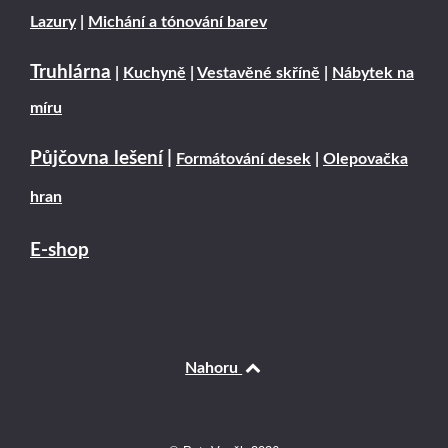
Lazury
|
Michání a tónování barev
Truhlárna
|
Kuchyně
|
Vestavěné skříně
|
Nábytek na
míru
Půjčovna lešení
|
Formátování desek
|
Olepovačka
hran
E-shop
Nahoru