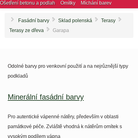
Ošetření betonu a podlah
Omítky
Míchání barev
\
\
\
Fasádní barvy
Sklad polenská
Terasy
\
Terasy ze dřeva
Garapa
Odolné barvy pro venkovní použití a na nejrůznější typy
podkladů
Minerální fasádní barvy
Pro autentické vápenné nátěry, především v oblasti
památkové péče. Zvláště vhodná k nátěrům omítek s
vysokým podílem vápna