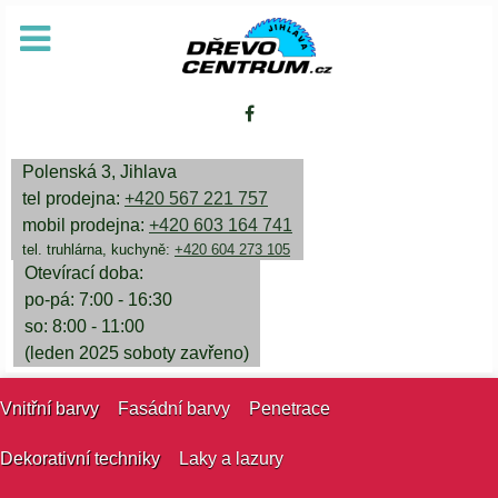
Polenská 3, Jihlava
tel prodejna:
+420 567 221 757
mobil prodejna:
+420 603 164 741
tel. truhlárna, kuchyně:
+420 604 273 105
Otevírací doba:
po-pá: 7:00 - 16:30
so: 8:00 - 11:00
(leden 2025 soboty zavřeno)
Vnitřní barvy
Fasádní barvy
Penetrace
Dekorativní techniky
Laky a lazury