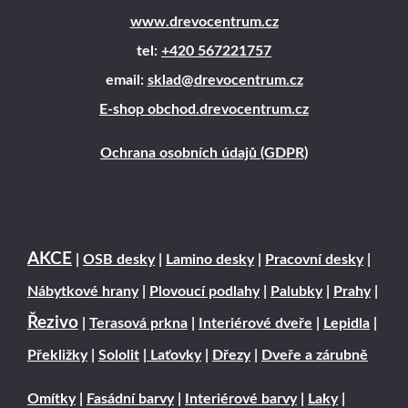
www.drevocentrum.cz
tel:
+420 567221757
email:
sklad@drevocentrum.cz
E-shop obchod.drevocentrum.cz
Ochrana osobních údajů (GDPR)
AKCE
|
OSB desky
|
Lamino desky
|
Pracovní desky
|
Nábytkové hrany
|
Plovoucí podlahy
|
Palubky
|
Prahy
|
Řezivo
|
Terasová prkna
|
Interiérové dveře
|
Lepidla
|
Překližky
|
Sololit
|
Laťovky
|
Dřezy
|
Dveře a zárubně
Omítky
|
Fasádní barvy
|
Interiérové barvy
|
Laky
|