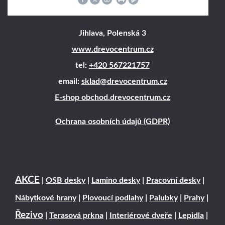
Jihlava, Polenská 3
www.drevocentrum.cz
tel:
+420 567221757
email:
sklad@drevocentrum.cz
E-shop obchod.drevocentrum.cz
Ochrana osobních údajů (GDPR)
AKCE
|
OSB desky
|
Lamino desky
|
Pracovní desky
|
Nábytkové hrany
|
Plovoucí podlahy
|
Palubky
|
Prahy
|
Řezivo
|
Terasová prkna
|
Interiérové dveře
|
Lepidla
|