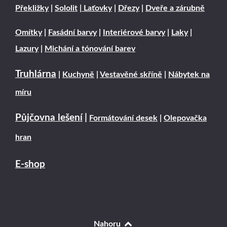
Překližky
|
Sololit
|
Laťovky
|
Dřezy
|
Dveře a zárubně
Omítky
|
Fasádní barvy
|
Interiérové barvy
|
Laky
|
Lazury
|
Michání a tónování barev
Truhlárna
|
Kuchyně
|
Vestavěné skříně
|
Nábytek na
míru
Půjčovna lešení
|
Formátování desek
|
Olepovačka
hran
E-shop
Nahoru