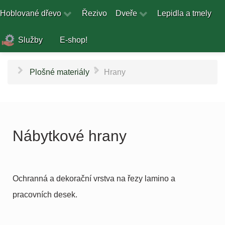
Hoblované dřevo
Řezivo
Dveře
Lepidla a tmely
Služby
E-shop!
\
Plošné materiály
Hrany
Nábytkové hrany
Ochranná a dekorační vrstva na řezy lamino a
pracovních desek.