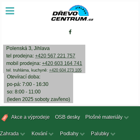
Polenská 3, Jihlava
tel prodejna:
+420 567 221 757
mobil prodejna:
+420 603 164 741
tel. truhlárna, kuchyně:
+420 604 273 105
Otevírací doba:
po-pá: 7:00 - 16:30
so: 8:00 - 11:00
(leden 2025 soboty zavřeno)
Akce a výprodeje
OSB desky
Plošné materiály
Zahrada
Kování
Podlahy
Palubky