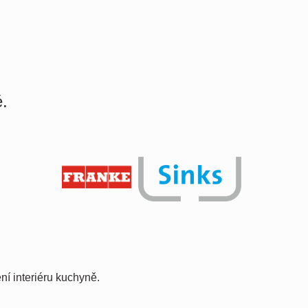
é.
í interiéru kuchyně.