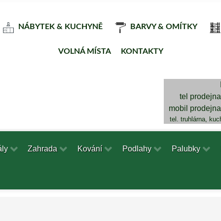
NÁBYTEK & KUCHYNĚ
BARVY & OMÍTKY
VOLNÁ MÍSTA
KONTAKTY
tel prodejn
mobil prodejn
tel. truhlárna, ku
ály
Zahrada
Kování
Podlahy
Palubky