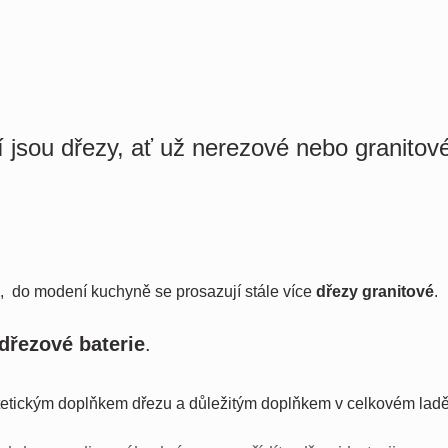
 jsou dřezy, ať už nerezové nebo granitov
, do modení kuchyně se prosazují stále více
d
řezy granitové
.
d
řezové baterie
.
etickým doplňkem dřezu a důležitým doplňkem v celkovém laděn