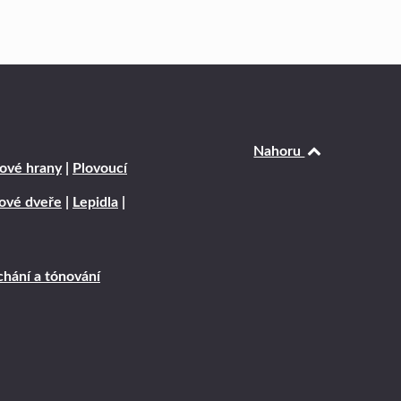
Nahoru
ové hrany
|
Plovoucí
rové dveře
|
Lepidla
|
hání a tónování