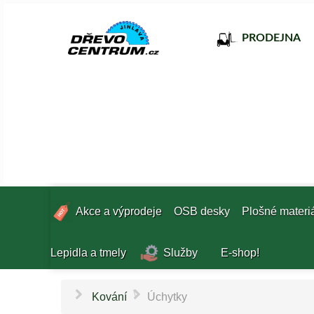
PRODEJNA
Akce a výprodeje
OSB desky
Plošné materi
Lepidla a tmely
Služby
E-shop!
\
Kování
Úchytky