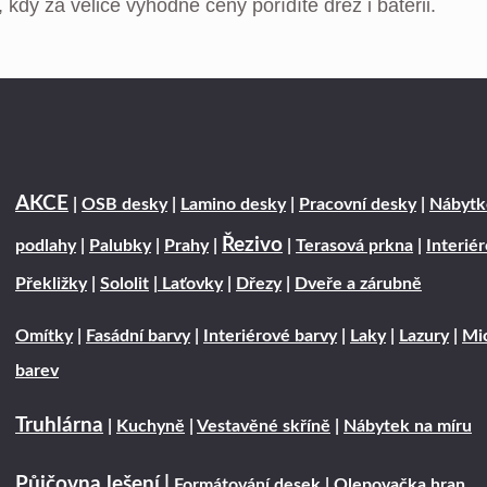
 kdy za velice výhodné ceny pořídíte dřez i baterii.
AKCE
|
OSB desky
|
Lamino desky
|
Pracovní desky
|
Nábytk
Řezivo
podlahy
|
Palubky
|
Prahy
|
|
Terasová prkna
|
Interié
Překližky
|
Sololit
|
Laťovky
|
Dřezy
|
Dveře a zárubně
Omítky
|
Fasádní barvy
|
Interiérové barvy
|
Laky
|
Lazury
|
Mic
barev
Truhlárna
|
Kuchyně
|
Vestavěné skříně
|
Nábytek na míru
Půjčovna lešení
|
Formátování desek
|
Olepovačka hran