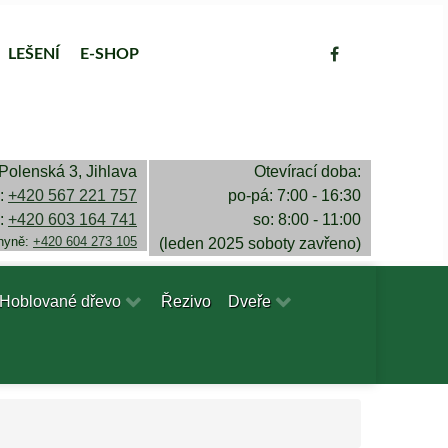
LEŠENÍ
E-SHOP
Polenská 3, Jihlava
Otevírací doba:
a:
+420 567 221 757
po-pá: 7:00 - 16:30
a:
+420 603 164 741
so: 8:00 - 11:00
chyně:
+420 604 273 105
(leden 2025 soboty zavřeno)
Hoblované dřevo
Řezivo
Dveře