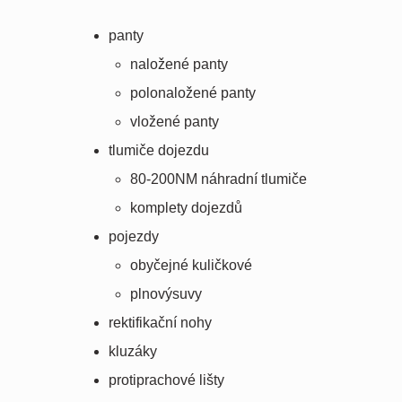
panty
naložené panty
polonaložené panty
vložené panty
tlumiče dojezdu
80-200NM náhradní tlumiče
komplety dojezdů
pojezdy
obyčejné kuličkové
plnovýsuvy
rektifikační nohy
kluzáky
protiprachové lišty