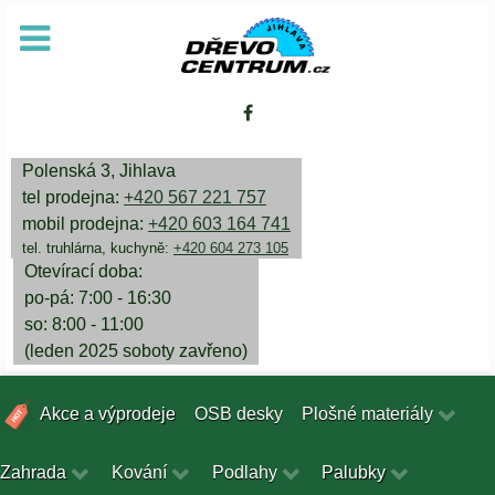
Polenská 3, Jihlava
tel prodejna:
+420 567 221 757
mobil prodejna:
+420 603 164 741
tel. truhlárna, kuchyně:
+420 604 273 105
Otevírací doba:
po-pá: 7:00 - 16:30
so: 8:00 - 11:00
(leden 2025 soboty zavřeno)
Akce a výprodeje
OSB desky
Plošné materiály
Zahrada
Kování
Podlahy
Palubky