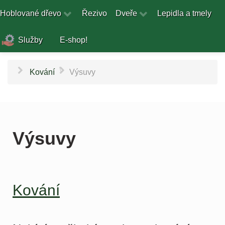
Hoblované dřevo
Řezivo
Dveře
Lepidla a tmely
Služby
E-shop!
\
Kování
Výsuvy
Výsuvy
Kování