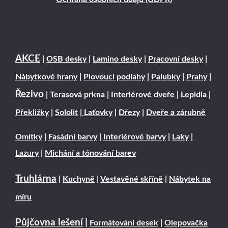
AKCE
|
OSB desky
|
Lamino desky
|
Pracovní desky
|
Nábytkové hrany
|
Plovoucí podlahy
|
Palubky
|
Prahy
|
Řezivo
|
Terasová prkna
|
Interiérové dveře
|
Lepidla
|
Překližky
|
Sololit
|
Laťovky
|
Dřezy
|
Dveře a zárubně
Omítky
|
Fasádní barvy
|
Interiérové barvy
|
Laky
|
Lazury
|
Michání a tónování barev
Truhlárna
|
Kuchyně
|
Vestavěné skříně
|
Nábytek na
míru
Půjčovna lešení
|
Formátování desek
|
Olepovačka