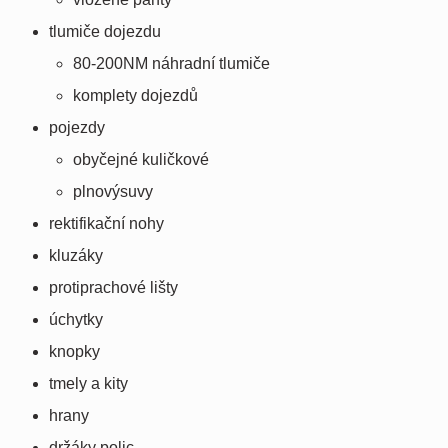
tlumiče dojezdu
80-200NM náhradní tlumiče
komplety dojezdů
pojezdy
obyčejné kuličkové
plnovýsuvy
rektifikační nohy
kluzáky
protiprachové lišty
úchytky
knopky
tmely a kity
hrany
držáky polic