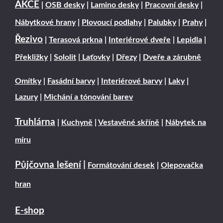
AKCE
|
OSB desky
|
Lamino desky
|
Pracovní desky
|
Nábytkové hrany
|
Plovoucí podlahy
|
Palubky
|
Prahy
|
Řezivo
|
Terasová prkna
|
Interiérové dveře
|
Lepidla
|
Překližky
|
Sololit
|
Laťovky
|
Dřezy
|
Dveře a zárubně
Omítky
|
Fasádní barvy
|
Interiérové barvy
|
Laky
|
Lazury
|
Michání a tónování barev
Truhlárna
|
Kuchyně
|
Vestavěné skříně
|
Nábytek na
míru
Půjčovna lešení
|
Formátování desek
|
Olepovačka
hran
E-shop