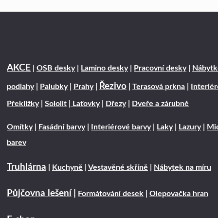
AKCE
|
OSB desky
|
Lamino desky
|
Pracovní desky
|
Nábytk
Řezivo
podlahy
|
Palubky
|
Prahy
|
|
Terasová prkna
|
Interié
Překližky
|
Sololit
|
Laťovky
|
Dřezy
|
Dveře a zárubně
Omítky
|
Fasádní barvy
|
Interiérové barvy
|
Laky
|
Lazury
|
Mic
barev
Truhlárna
|
Kuchyně
|
Vestavěné skříně
|
Nábytek na míru
Půjčovna lešení
|
Formátování desek
|
Olepovačka hran