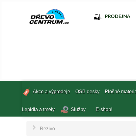
PRODEJNA
Akce a výprodeje
OSB desky
Plošné materi
Lepidla a tmely
Služby
E-shop!
Řezivo