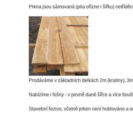
Prkna jsou sámovaná (pila ořízne i šířku) netřídě
Prodáváme v základních delkách 2m (kratiny), 3m
Nabízíme i fošny - v pevně dané šířce a více tlou
Stavební řezivo, včetně prken není hoblováno a 