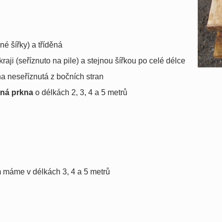
né šířky) a tříděná
aji (seříznuto na pile) a stejnou šířkou po celé délce
na neseříznutá z bočních stran
ná prkna
o délkách 2, 3, 4 a 5 metrů
em máme v délkách 3, 4 a 5 metrů