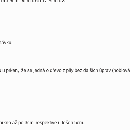
3cm x 5cm, 4cm x 6cm a 5cm x 8.
návku.
ko u prken, že se jedná o dřevo z pily bez dalších úprav (hoblová
prkno až po 3cm, respektive u fošen 5cm.