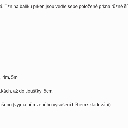
ná. Tzn na balíku prken jsou vedle sebe položené prkna různé ší
, 4m, 5m.
šťkách, až do tloušťky 5cm.
sušeno (vyjma přirozeného vysušení během skladování)