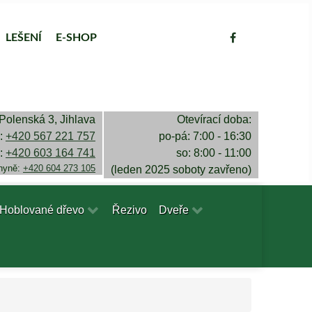
LEŠENÍ
E-SHOP
Polenská 3, Jihlava
Otevírací doba:
a:
+420 567 221 757
po-pá: 7:00 - 16:30
a:
+420 603 164 741
so: 8:00 - 11:00
chyně:
+420 604 273 105
(leden 2025 soboty zavřeno)
Hoblované dřevo
Řezivo
Dveře