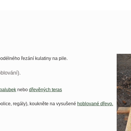
podélného řezání kulatiny na pile.
blování).
palubek
nebo
dřevěných teras
(police, regály), koukněte na vysušené
hoblované dřevo.