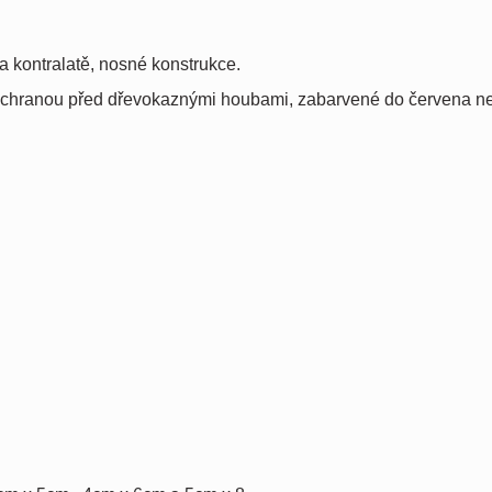
a kontralatě, nosné konstrukce.
chranou před dřevokaznými houbami, zabarvené do červena n