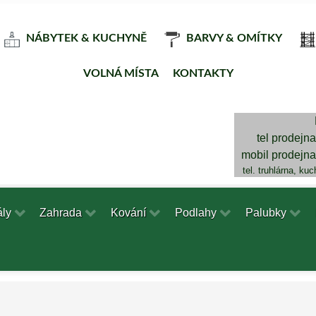
NÁBYTEK & KUCHYNĚ
BARVY & OMÍTKY
VOLNÁ MÍSTA
KONTAKTY
tel prodejn
mobil prodejn
tel. truhlárna, ku
ály
Zahrada
Kování
Podlahy
Palubky