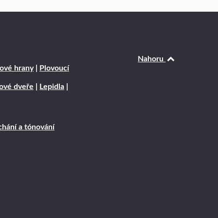
Nahoru
ové hrany
|
Plovoucí
rové dveře
|
Lepidla
|
hání a tónování