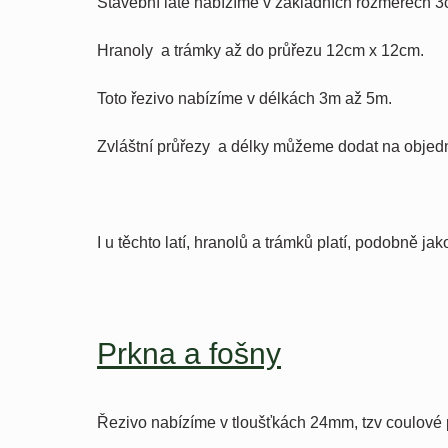
Stavební latě nabízíme v základních rozměrech 
Hranoly a trámky až do průřezu 12cm x 12cm.
Toto řezivo nabízíme v délkách 3m až 5m.
Zvláštní průřezy a délky můžeme dodat na objed
I u těchto latí, hranolů a trámků platí, podobně ja
Prkna a fošny
Řezivo nabízíme v tloušťkách 24mm, tzv coulové 