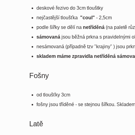
deskové řezivo do 3cm tlouštky
nejčastější tloušťka
"coul"
- 2,5cm
podle šířky se dělí na
netříděná
(na paletě růz
sámovaná
jsou běžná prkna s pravidelnými okr
nesámovaná (případně tzv "krajiny" ) jsou prk
skladem máme zpravidla netříděná sámova
Fošny
od tloušťky 3cm
fošny jsou tříděné - se stejnou šířkou. Sklad
Latě