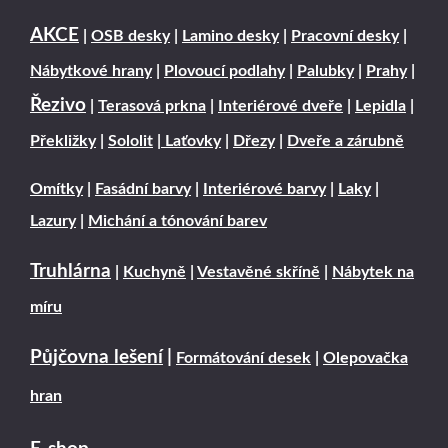
AKCE
|
OSB desky
|
Lamino desky
|
Pracovní desky
|
Nábytkové hrany
|
Plovoucí podlahy
|
Palubky
|
Prahy
|
Řezivo
|
Terasová prkna
|
Interiérové dveře
|
Lepidla
|
Překližky
|
Sololit
|
Laťovky
|
Dřezy
|
Dveře a zárubně
Omítky
|
Fasádní barvy
|
Interiérové barvy
|
Laky
|
Lazury
|
Michání a tónování barev
Truhlárna
|
Kuchyně
|
Vestavěné skříně
|
Nábytek na
míru
Půjčovna lešení
|
Formátování desek
|
Olepovačka
hran