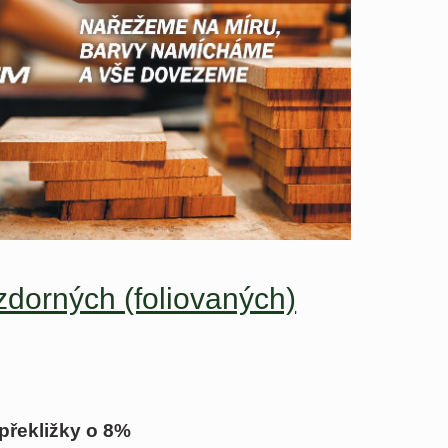
dorných (foliovaných)
 překližky o 8%