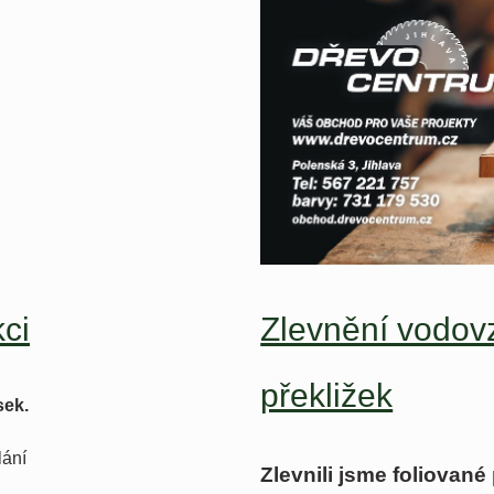
ci
Zlevnění vodovz
překližek
sek.
lání
Zlevnili jsme foliované