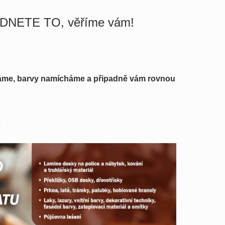
DNETE TO, věříme vám!
táme, barvy namícháme a připadně vám rovnou
s