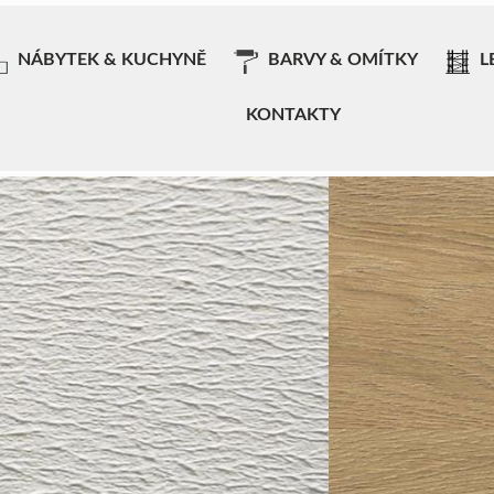
NÁBYTEK & KUCHYNĚ
BARVY & OMÍTKY
L
KONTAKTY
Laminátované desky
Lamino desky a pracovní desky