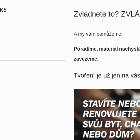
 Kč
Zvládnete to?
ZVLÁ
A my vám pomůžeme.
Poradíme, materiál nachys
zavezeme.
Tvoření je už jen na vá