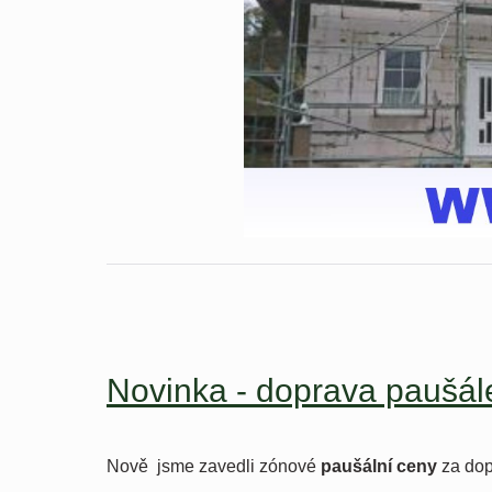
Novinka - doprava paušá
Nově jsme zavedli zónové
paušální ceny
za dop