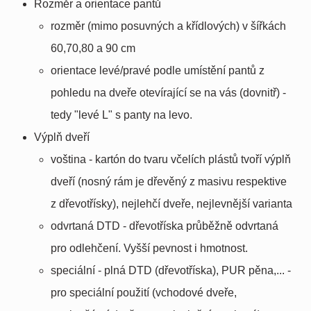
Rozměr a orientace pantů
rozměr (mimo posuvných a křídlových) v šířkách
60,70,80 a 90 cm
orientace levé/pravé podle umístění pantů z
pohledu na dveře otevírající se na vás (dovnitř) -
tedy "levé L" s panty na levo.
Výplň dveří
voština - kartón do tvaru včelích plástů tvoří výplň
dveří (nosný rám je dřevěný z masivu respektive
z dřevotřísky), nejlehčí dveře, nejlevnější varianta
odvrtaná DTD - dřevotříska průběžně odvrtaná
pro odlehčení. Vyšší pevnost i hmotnost.
speciální - plná DTD (dřevotříska), PUR pěna,... -
pro speciální použití (vchodové dveře,