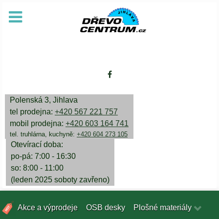
Polenská 3, Jihlava
tel prodejna:
+420 567 221 757
mobil prodejna:
+420 603 164 741
tel. truhlárna, kuchyně:
+420 604 273 105
Otevírací doba:
po-pá: 7:00 - 16:30
so: 8:00 - 11:00
(leden 2025 soboty zavřeno)
Akce a výprodeje
OSB desky
Plošné materiály