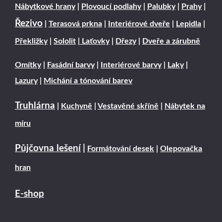
Nábytkové hrany
|
Plovoucí podlahy
|
Palubky
|
Prahy
|
Řezivo
|
Terasová prkna
|
Interiérové dveře
|
Lepidla
|
Překližky
|
Sololit
|
Laťovky
|
Dřezy
|
Dveře a zárubně
Omítky
|
Fasádní barvy
|
Interiérové barvy
|
Laky
|
Lazury
|
Michání a tónování barev
Truhlárna
|
Kuchyně
|
Vestavěné skříně
|
Nábytek na
míru
Půjčovna lešení
|
Formátování desek
|
Olepovačka
hran
E-shop