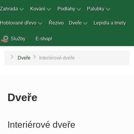
Zahrada
Kování
Podlahy
Palubky
Hoblované dřevo
Řezivo
Dveře
Lepidla a tmely
Služby
E-shop!
\
Dveře
Interiérové dveře
Dveře
Interiérové dveře