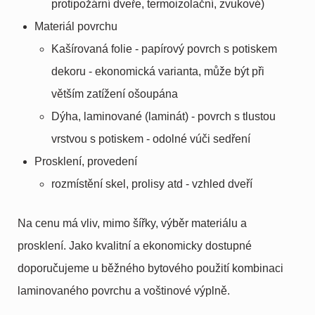
protipožární dveře, termoizolační, zvukové)
Materiál povrchu
Kašírovaná folie - papírový povrch s potiskem
dekoru - ekonomická varianta, může být při
větším zatížení ošoupána
Dýha, laminované (laminát) - povrch s tlustou
vrstvou s potiskem - odolné vúči sedření
Prosklení, provedení
rozmístění skel, prolisy atd - vzhled dveří
Na cenu má vliv, mimo šířky, výběr materiálu a
prosklení. Jako kvalitní a ekonomicky dostupné
doporučujeme u běžného bytového použití kombinaci
laminovaného povrchu a voštinové výplně.