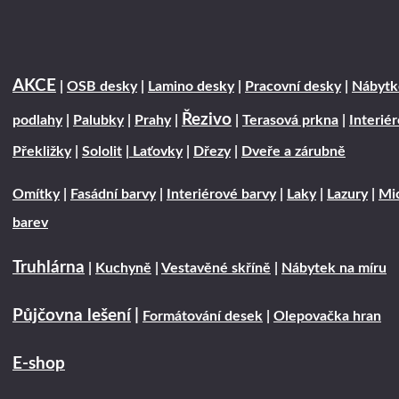
AKCE
|
OSB desky
|
Lamino desky
|
Pracovní desky
|
Nábytk
Řezivo
podlahy
|
Palubky
|
Prahy
|
|
Terasová prkna
|
Interié
Překližky
|
Sololit
|
Laťovky
|
Dřezy
|
Dveře a zárubně
Omítky
|
Fasádní barvy
|
Interiérové barvy
|
Laky
|
Lazury
|
Mic
barev
Truhlárna
|
Kuchyně
|
Vestavěné skříně
|
Nábytek na míru
Půjčovna lešení
|
Formátování desek
|
Olepovačka hran
E-shop