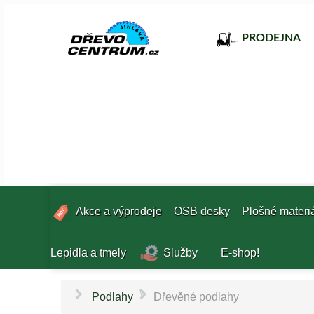
PRODEJNA
Akce a výprodeje
OSB desky
Plošné materi
Lepidla a tmely
Služby
E-shop!
\
Podlahy
Dřevěné podlahy