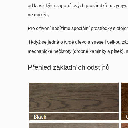
od klasických saponátových prostředků nevymývají 
ne mokrý).
Pro oživení nabízíme speciální prostředky s oleje
I když se jedná o tvrdé dřevo a snese i velkou zá
mechanické nečistoty (drobné kamínky a písek), 
Přehled základních odstínů