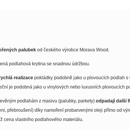
ořených palubek
od českého výrobce Morava Wood.
ěřená podlahová krytina se snadnou údržbou.
rychlá realizace
pokládky podobně jako u plovoucích podlah s
eční je podobná jako u vinylových nebo luxusních plovoucích p
řevěným podlahám z masivu (palubky, parkety)
odpadají další f
ni, přebroušení) díky namoření probarvenými oleji přímo od výr
ež cena vlastního podlahového materiálu.