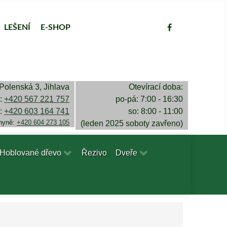
LEŠENÍ
E-SHOP
Polenská 3, Jihlava
Otevírací doba:
a:
+420 567 221 757
po-pá: 7:00 - 16:30
a:
+420 603 164 741
so: 8:00 - 11:00
chyně:
+420 604 273 105
(leden 2025 soboty zavřeno)
Hoblované dřevo
Řezivo
Dveře