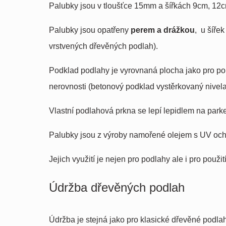
Palubky jsou v tloušťce 15mm a šířkách 9cm, 12
Palubky jsou opatřeny
perem a drážkou
, u šíře
vrstvených dřevěných podlah).
Podklad podlahy je vyrovnaná plocha jako pro po
nerovnosti (betonový podklad vystěrkovaný nivel
Vlastní podlahová prkna se lepí lepidlem na park
Palubky jsou z výroby namořené olejem s UV oc
Jejich využití je nejen pro podlahy ale i pro použit
Údržba dřevěných podlah
Údržba je stejná jako pro klasické dřevěné podlahy