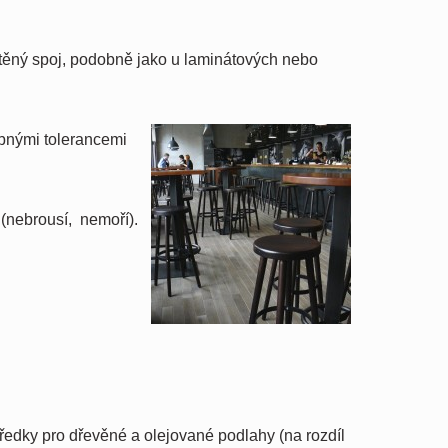
štěný spoj, podobně jako u laminátových nebo
obnými tolerancemi
(nebrousí, nemoří).
středky pro dřevěné a olejované podlahy (na rozdíl