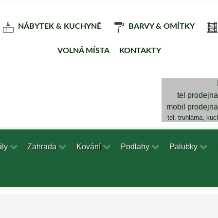
NÁBYTEK & KUCHYNĚ
BARVY & OMÍTKY
VOLNÁ MÍSTA
KONTAKTY
tel prodejn
mobil prodejn
tel. truhlárna, ku
ály
Zahrada
Kování
Podlahy
Palubky