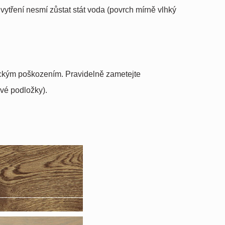
vytření nesmí zůstat stát voda (povrch mírně vlhký
anickým poškozením. Pravidelně zametejte
vé podložky).