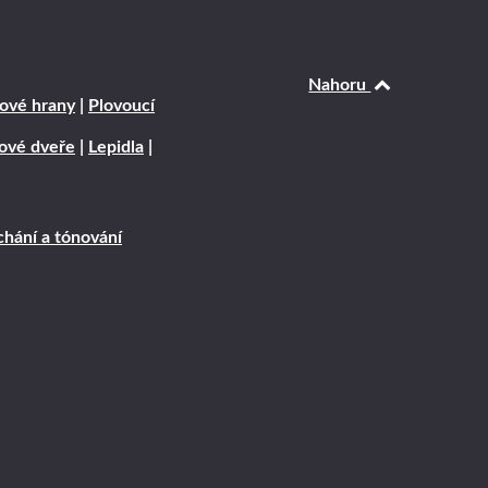
Nahoru
ové hrany
|
Plovoucí
rové dveře
|
Lepidla
|
hání a tónování