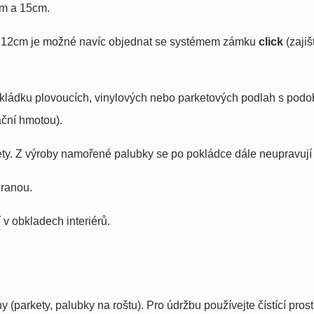
cm a 15cm.
k 12cm je možné navíc objednat se systémem zámku
click
(zaji
kládku plovoucích, vinylových nebo parketových podlah s pod
ační hmotou).
ety. Z výroby namořené palubky se po pokládce dále neupravují 
hranou.
í v obkladech interiérů.
 (parkety, palubky na roštu). Pro údržbu používejte čístící pro