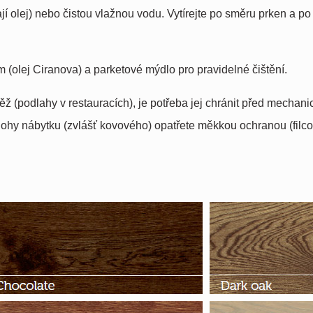
olej) nebo čistou vlažnou vodu. Vytírejte po směru prken a po 
m (olej Ciranova) a parketové mýdlo pro pravidelné čištění.
těž (podlahy v restauracích), je potřeba jej chránit před mech
nohy nábytku (zvlášť kovového) opatřete měkkou ochranou (filco