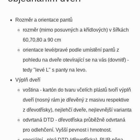
Rozměr a orientace pantů
rozměr (mimo posuvných a křídlových) v šířkách
60,70,80 a 90 cm
orientace levé/pravé podle umístění pantů z
pohledu na dveře otevírající se na vás (dovnitř) -
tedy "levé L" s panty na levo.
Výplň dveří
voština - kartón do tvaru včelích plástů tvoří výplň
dveří (nosný rám je dřevěný z masivu respektive
z dřevotřísky), nejlehčí dveře, nejlevnější varianta
odvrtaná DTD - dřevotříska průběžně odvrtaná
pro odlehčení. Vyšší pevnost i hmotnost.
speciální - plná DTD (dřevotříska), PUR pěna,... -