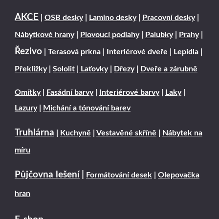
AKCE
|
OSB desky
|
Lamino desky
|
Pracovní desky
|
Nábytkové hrany
|
Plovoucí podlahy
|
Palubky
|
Prahy
|
Řezivo
|
Terasová prkna
|
Interiérové dveře
|
Lepidla
|
Překližky
|
Sololit
|
Laťovky
|
Dřezy
|
Dveře a zárubně
Omítky
|
Fasádní barvy
|
Interiérové barvy
|
Laky
|
Lazury
|
Michání a tónování barev
Truhlárna
|
Kuchyně
|
Vestavěné skříně
|
Nábytek na
míru
Půjčovna lešení
|
Formátování desek
|
Olepovačka
hran