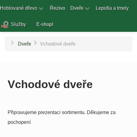
Hoblované dřevo
Řezivo
Dveře
Lepidla a tmely
Služby
E-shop!
\
Dveře
Vchodové dveře
Vchodové dveře
Připravujeme prezentaci sortimentu. Děkujeme za
pochopení