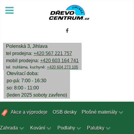
Polenská 3, Jihlava
tel prodejna:
+420 567 221 757
mobil prodejna:
+420 603 164 741
tel. truhlárna, kuchyně:
+420 604 273 105
Otevírací doba:
po-pá: 7:00 - 16:30
so: 8:00 - 11:00
(leden 2025 soboty zavřeno)
Akce a výprodeje
OSB desky
Plošné materiály
Zahrada
Kování
Podlahy
Palubky