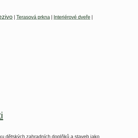
ezivo
|
Terasová prkna
|
Interiérové dveře
|
i
 dětských zahradních doplňků a staveb jako