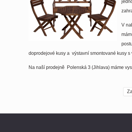
jedno
zahra
V na
máme
post
doprodejové kusy a výstavní smontované kusy s 
Na naší prodejně Polenská 3 (Jihlava) máme vys
Za