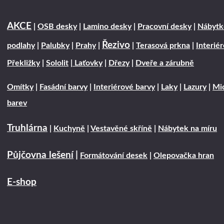
AKCE
|
OSB desky
|
Lamino desky
|
Pracovní desky
|
Nábytk
Řezivo
podlahy
|
Palubky
|
Prahy
|
|
Terasová prkna
|
Interié
Překližky
|
Sololit
|
Laťovky
|
Dřezy
|
Dveře a zárubně
Omítky
|
Fasádní barvy
|
Interiérové barvy
|
Laky
|
Lazury
|
Mic
barev
Truhlárna
|
Kuchyně
|
Vestavěné skříně
|
Nábytek na míru
Půjčovna lešení
|
Formátování desek
|
Olepovačka hran
E-shop