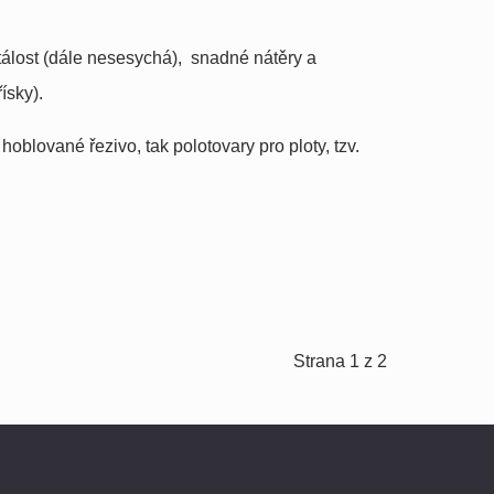
stálost (dále nesesychá), snadné nátěry a
ísky).
blované řezivo, tak polotovary pro ploty, tzv.
Strana 1 z 2