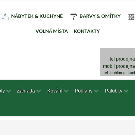
NÁBYTEK & KUCHYNĚ
BARVY & OMÍTKY
VOLNÁ MÍSTA
KONTAKTY
tel prodejn
mobil prodejn
tel. truhlárna, ku
ály
Zahrada
Kování
Podlahy
Palubky