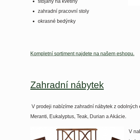
stojany na květiny
zahradní pracovní stoly
okrasné bedýnky
Kompletní sortiment najdete na našem eshopu.
Zahradní nábytek
V prodeji nabízíme zahradní nábytek z odolných e
Meranti, Eukalyptus, Teak, Durian a Akácie.
V na