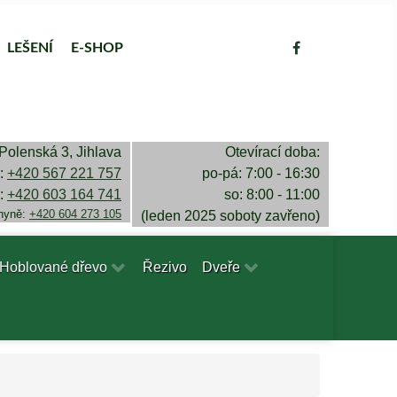
LEŠENÍ
E-SHOP
Polenská 3, Jihlava
Otevírací doba:
a:
+420 567 221 757
po-pá: 7:00 - 16:30
a:
+420 603 164 741
so: 8:00 - 11:00
chyně:
+420 604 273 105
(leden 2025 soboty zavřeno)
Hoblované dřevo
Řezivo
Dveře