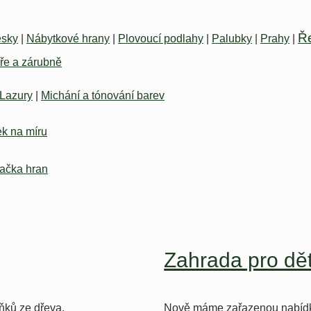
Ř
esky
|
Nábytkové hrany
|
Plovoucí podlahy
|
Palubky
|
Prahy
|
ře a zárubně
Lazury
|
Michání a tónování barev
k na míru
ačka hran
Zahrada pro dět
ňků ze dřeva.
Nově máme zařazenou nabídku