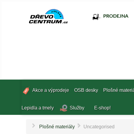
PRODEJNA
Akce a výprodeje
OSB desky
Plošné materi
Lepidla a tmely
Služby
E-shop!
\
Plošné materiály
Uncategorised