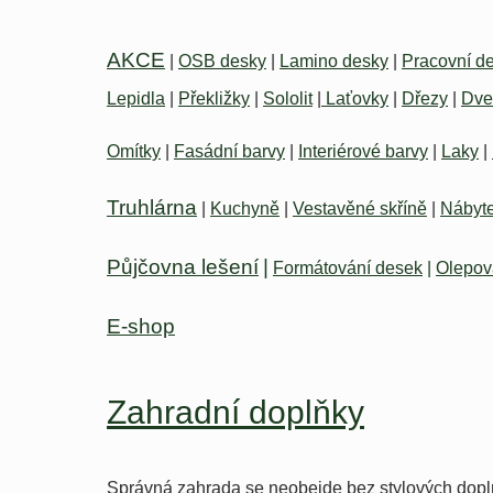
AKCE
|
OSB desky
|
Lamino desky
|
Pracovní d
Lepidla
|
Překližky
|
Sololit
|
Laťovky
|
Dřezy
|
Dve
Omítky
|
Fasádní barvy
|
Interiérové barvy
|
Laky
|
Truhlárna
|
Kuchyně
|
Vestavěné skříně
|
Nábyte
Půjčovna lešení
|
Formátování desek
|
Olepov
E-shop
Zahradní doplňky
Správná zahrada se neobejde bez stylových dopl