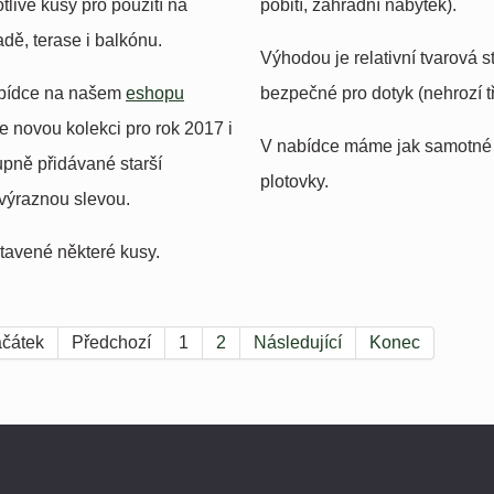
tlivé kusy pro použití na
pobití, zahradní nábytek).
dě, terase i balkónu.
Výhodou je relativní tvarová 
bídce na našem
eshopu
bezpečné pro dotyk (nehrozí tř
 novou kolekci pro rok 2017 i
V nabídce máme jak samotné ho
upně přidávané starší
plotovky.
výraznou slevou.
tavené některé kusy.
čátek
Předchozí
1
2
Následující
Konec